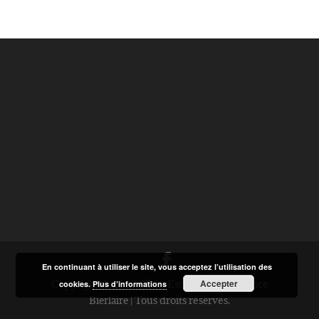
En continuant à utiliser le site, vous acceptez l’utilisation des
Copyright © 2020 | Tout Est Possible | Florence
Accepter
cookies.
Plus d’informations
Bierlaire | Tous droits réservés.