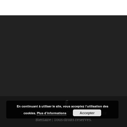
En continuant à utiliser le site, vous acceptez l’utilisation des
Copyright © 2020 | Tout Est Possible | Florence
Accepter
cookies.
Plus d’informations
Bierlaire | Tous droits réservés.